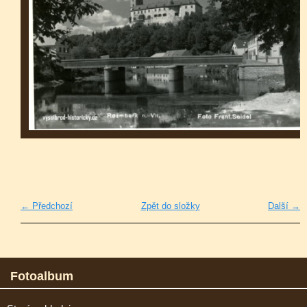
← Předchozí
Zpět do složky
Další →
Fotoalbum