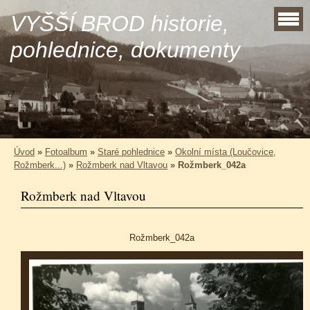
VYŠŠÍ BROD historie,
pohlednice, dokumenty
Úvod
»
Fotoalbum
»
Staré pohlednice
»
Okolní místa (Loučovice,
Rožmberk...)
»
Rožmberk nad Vltavou
»
Rožmberk_042a
Rožmberk nad Vltavou
Rožmberk_042a