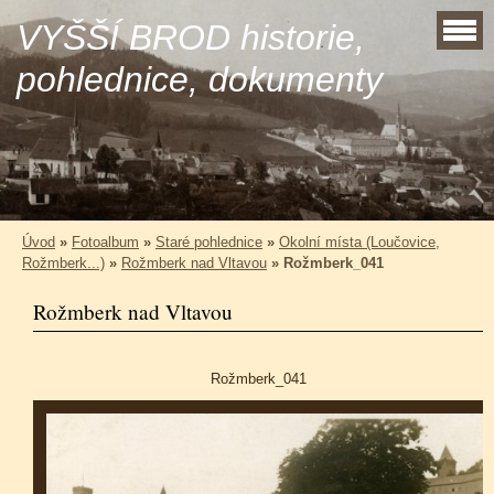
VYŠŠÍ BROD historie,
pohlednice, dokumenty
Úvod
»
Fotoalbum
»
Staré pohlednice
»
Okolní místa (Loučovice,
Rožmberk...)
»
Rožmberk nad Vltavou
»
Rožmberk_041
Rožmberk nad Vltavou
Rožmberk_041