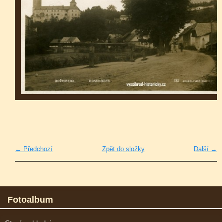
← Předchozí
Zpět do složky
Další →
Fotoalbum