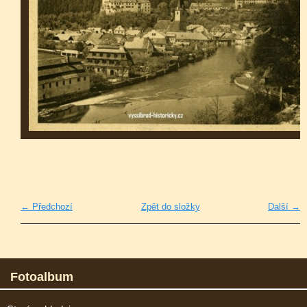
← Předchozí
Zpět do složky
Další →
Fotoalbum