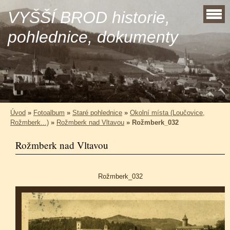
VYŠŠÍ BROD historie,
pohlednice, dokumenty
Úvod
»
Fotoalbum
»
Staré pohlednice
»
Okolní místa (Loučovice,
Rožmberk...)
»
Rožmberk nad Vltavou
»
Rožmberk_032
Rožmberk nad Vltavou
Rožmberk_032