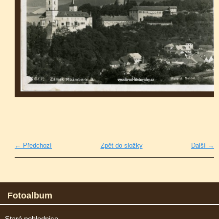
← Předchozí
Zpět do složky
Další →
Fotoalbum
Staré pohlednice