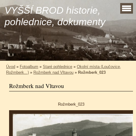
VYŠŠÍ BROD historie,
pohlednice, dokumenty
Úvod
»
Fotoalbum
»
Staré pohlednice
»
Okolní místa (Loučovice,
Rožmberk...)
»
Rožmberk nad Vltavou
»
Rožmberk_023
Rožmberk nad Vltavou
Rožmberk_023