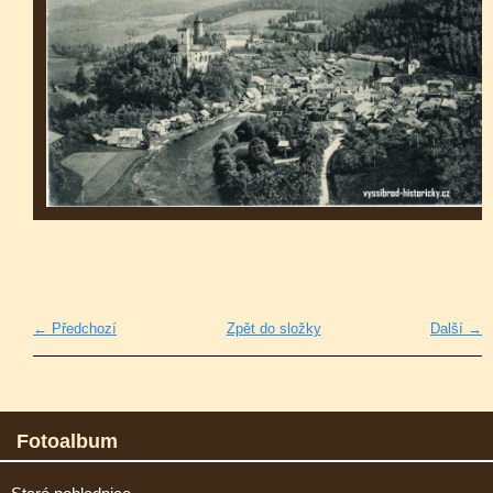
← Předchozí
Zpět do složky
Další →
Fotoalbum