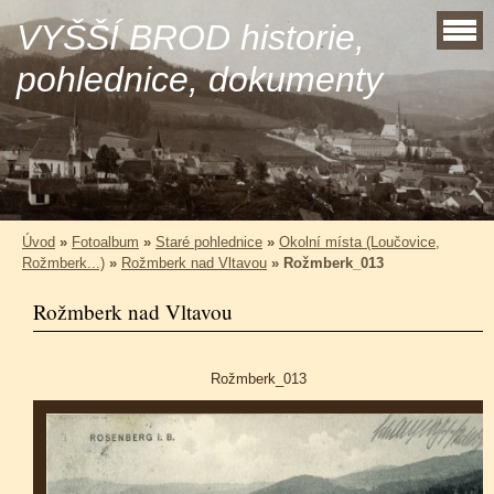
VYŠŠÍ BROD historie,
pohlednice, dokumenty
Úvod
»
Fotoalbum
»
Staré pohlednice
»
Okolní místa (Loučovice,
Rožmberk...)
»
Rožmberk nad Vltavou
»
Rožmberk_013
Rožmberk nad Vltavou
Rožmberk_013