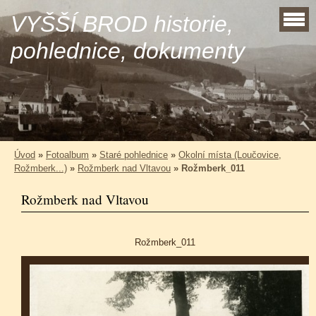
VYŠŠÍ BROD historie,
pohlednice, dokumenty
Úvod
»
Fotoalbum
»
Staré pohlednice
»
Okolní místa (Loučovice,
Rožmberk...)
»
Rožmberk nad Vltavou
»
Rožmberk_011
Rožmberk nad Vltavou
Rožmberk_011