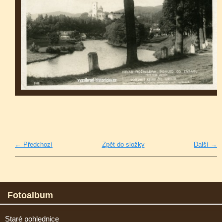
← Předchozí
Zpět do složky
Další →
Fotoalbum
Staré pohlednice