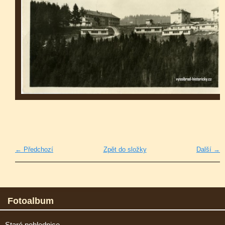
← Předchozí
Zpět do složky
Další →
Fotoalbum
Staré pohlednice