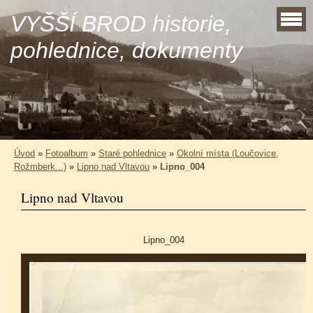
VYŠŠÍ BROD historie,
pohlednice, dokumenty
Úvod
»
Fotoalbum
»
Staré pohlednice
»
Okolní místa (Loučovice,
Rožmberk...)
»
Lipno nad Vltavou
»
Lipno_004
Lipno nad Vltavou
Lipno_004