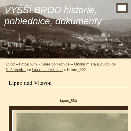
VYŠŠÍ BROD historie,
pohlednice, dokumenty
Úvod
»
Fotoalbum
»
Staré pohlednice
»
Okolní místa (Loučovice,
Rožmberk...)
»
Lipno nad Vltavou
»
Lipno_002
Lipno nad Vltavou
Lipno_002