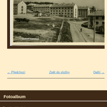
← Předchozí
Zpět do složky
Další →
Fotoalbum