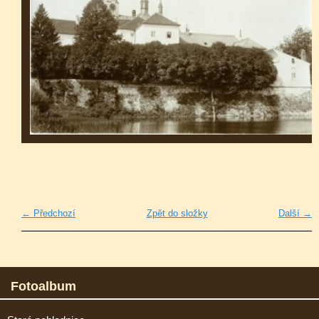
← Předchozí
Zpět do složky
Další →
Fotoalbum