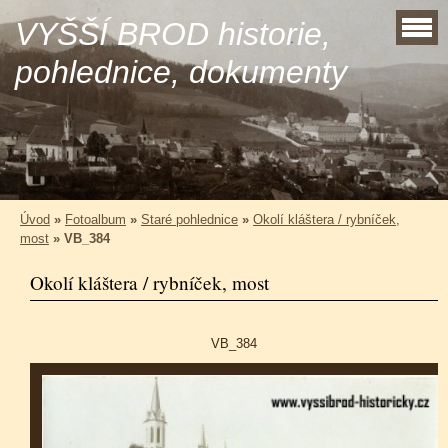
VYŠŠÍ BROD historie,
pohlednice, dokumenty
Úvod
»
Fotoalbum
»
Staré pohlednice
»
Okolí kláštera / rybníček,
most
»
VB_384
Okolí kláštera / rybníček, most
VB_384