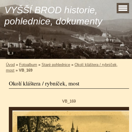
VYŠŠÍ BROD historie,
pohlednice, dokumenty
Úvod
»
Fotoalbum
»
Staré pohlednice
»
Okolí kláštera / rybníček,
most
»
VB_169
Okolí kláštera / rybníček, most
VB_169