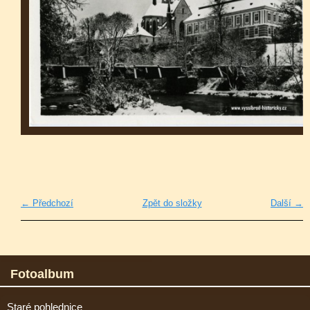
← Předchozí
Zpět do složky
Další →
Fotoalbum
Staré pohlednice