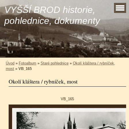
VYŠŠÍ BROD historie,
pohlednice, dokumenty
Úvod
»
Fotoalbum
»
Staré pohlednice
»
Okolí kláštera / rybníček,
most
»
VB_165
Okolí kláštera / rybníček, most
VB_165