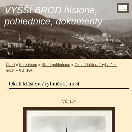
VYŠŠÍ BROD historie,
pohlednice, dokumenty
Úvod
»
Fotoalbum
»
Staré pohlednice
»
Okolí kláštera / rybníček,
most
»
VB_164
Okolí kláštera / rybníček, most
VB_164