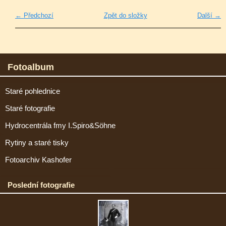
← Předchozí
Zpět do složky
Další →
Fotoalbum
Staré pohlednice
Staré fotografie
Hydrocentrála fmy I.Spiro&Söhne
Rytiny a staré tisky
Fotoarchiv Kashofer
Poslední fotografie