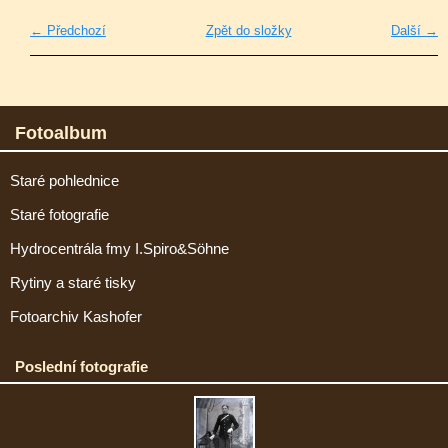
← Předchozí
Zpět do složky
Další →
Fotoalbum
Staré pohlednice
Staré fotografie
Hydrocentrála fmy I.Spiro&Söhne
Rytiny a staré tisky
Fotoarchiv Kashofer
Poslední fotografie