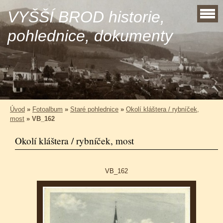
VYŠŠÍ BROD historie,
pohlednice, dokumenty
Úvod
»
Fotoalbum
»
Staré pohlednice
»
Okolí kláštera / rybníček,
most
»
VB_162
Okolí kláštera / rybníček, most
VB_162