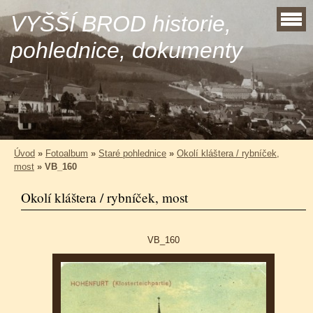
VYŠŠÍ BROD historie,
pohlednice, dokumenty
Úvod
»
Fotoalbum
»
Staré pohlednice
»
Okolí kláštera / rybníček,
most
»
VB_160
Okolí kláštera / rybníček, most
VB_160