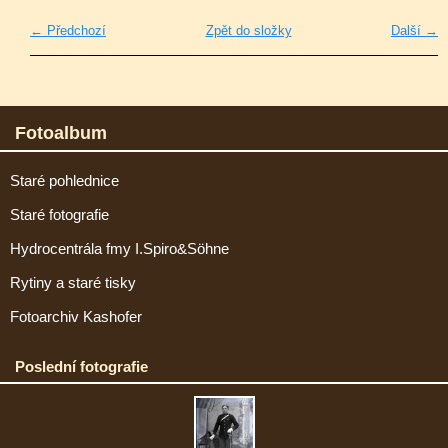
← Předchozí
Zpět do složky
Další →
Fotoalbum
Staré pohlednice
Staré fotografie
Hydrocentrála fmy I.Spiro&Söhne
Rytiny a staré tisky
Fotoarchiv Kashofer
Poslední fotografie