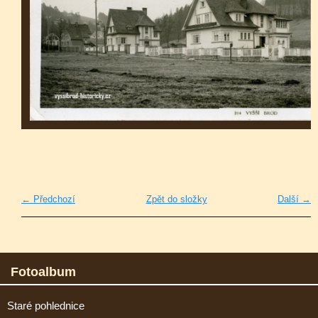
← Předchozí
Zpět do složky
Další →
Fotoalbum
Staré pohlednice