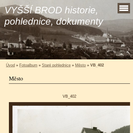
VYŠŠÍ BROD historie,
pohlednice, dokumenty
Úvod
»
Fotoalbum
»
Staré pohlednice
»
Město
»
VB_402
Město
VB_402