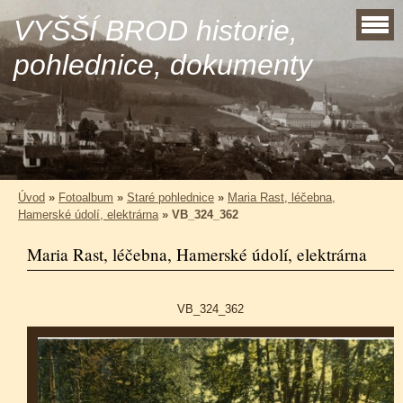
VYŠŠÍ BROD historie,
pohlednice, dokumenty
Úvod
»
Fotoalbum
»
Staré pohlednice
»
Maria Rast, léčebna,
Hamerské údolí, elektrárna
»
VB_324_362
Maria Rast, léčebna, Hamerské údolí, elektrárna
VB_324_362