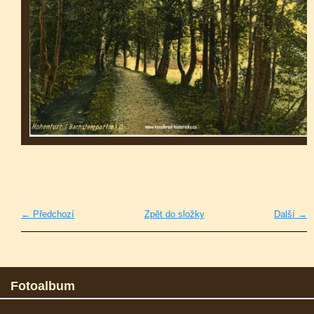
← Předchozí
Zpět do složky
Další →
Fotoalbum