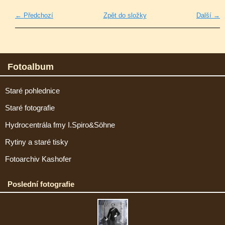
← Předchozí
Zpět do složky
Další →
Fotoalbum
Staré pohlednice
Staré fotografie
Hydrocentrála fmy I.Spiro&Söhne
Rytiny a staré tisky
Fotoarchiv Kashofer
Poslední fotografie