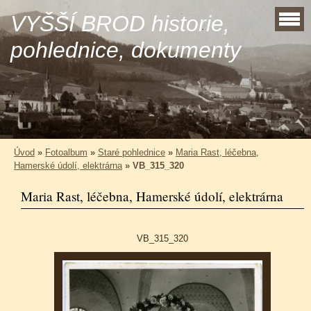
VYŠŠÍ BROD historie,
pohlednice, dokumenty
Úvod
»
Fotoalbum
»
Staré pohlednice
»
Maria Rast, léčebna,
Hamerské údolí, elektrárna
»
VB_315_320
Maria Rast, léčebna, Hamerské údolí, elektrárna
VB_315_320