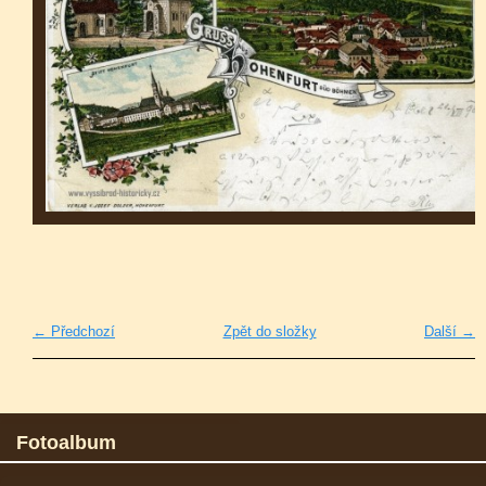
← Předchozí
Zpět do složky
Další →
Fotoalbum