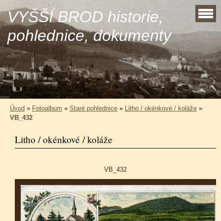
VYŠŠÍ BROD historie,
pohlednice, dokumenty
Úvod
»
Fotoalbum
»
Staré pohlednice
»
Litho / okénkové / koláže
»
VB_432
Litho / okénkové / koláže
VB_432