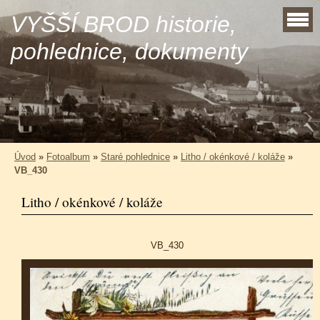
VYŠŠÍ BROD historie,
pohlednice, dokumenty
Úvod
»
Fotoalbum
»
Staré pohlednice
»
Litho / okénkové / koláže
»
VB_430
Litho / okénkové / koláže
VB_430