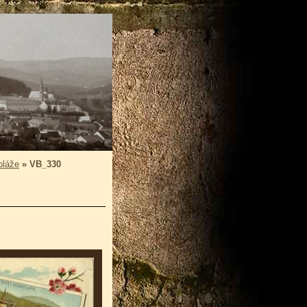
oláže
»
VB_330