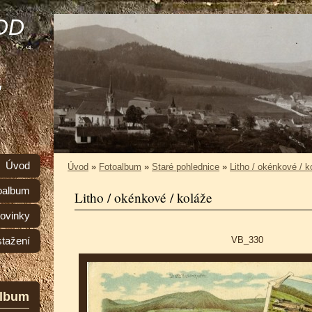
OD
,
Úvod
Úvod
»
Fotoalbum
»
Staré pohlednice
»
Litho / okénkové / k
oalbum
Litho / okénkové / koláže
ovinky
VB_330
stažení
album