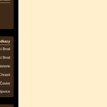
odkazy
í Brod
ší Brod
istorie
Chrasti
 České
jovice