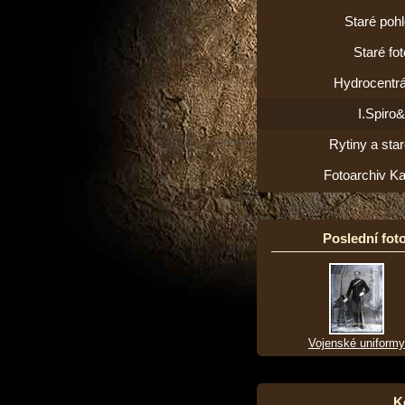
Staré poh
Staré fot
Hydrocentrá
I.Spiro
Rytiny a star
Fotoarchiv K
Poslední foto
Vojenské uniformy
K