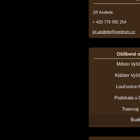
Jiří Anderle
+ 420 776 592 254
jiri.anderle@centrum.cz
Oblíbené 
Město Vyšš
Klášter Vyš
Loučovice-h
Podskala u 
Tramvaj
Budě