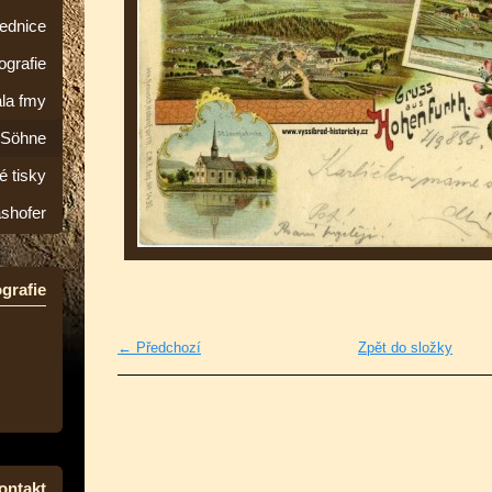
lednice
ografie
la fmy
&Söhne
é tisky
ashofer
grafie
← Předchozí
Zpět do složky
ontakt