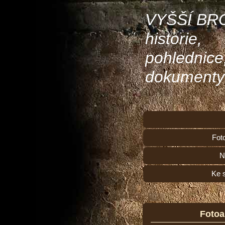
VYŠŠÍ BR
historie,
pohlednice
dokumenty
Fot
N
Ke 
Foto