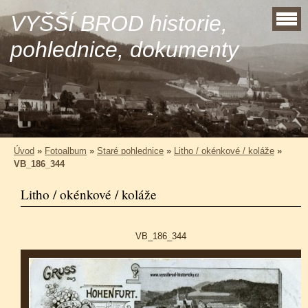
VYŠŠÍ BROD historie,
pohlednice, dokumenty
Úvod
»
Fotoalbum
»
Staré pohlednice
»
Litho / okénkové / koláže
»
VB_186_344
Litho / okénkové / koláže
VB_186_344