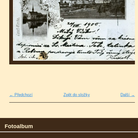
← Předchozí
Zpět do složky
Další →
Fotoalbum