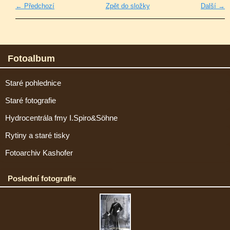
← Předchozí
Zpět do složky
Další →
Fotoalbum
Staré pohlednice
Staré fotografie
Hydrocentrála fmy I.Spiro&Söhne
Rytiny a staré tisky
Fotoarchiv Kashofer
Poslední fotografie