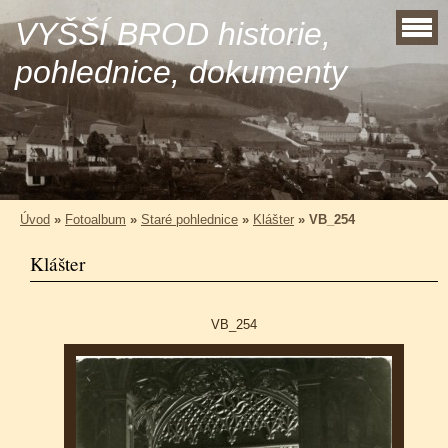
VYŠŠÍ BROD historie,
pohlednice, dokumenty
Úvod
»
Fotoalbum
»
Staré pohlednice
»
Klášter
»
VB_254
Klášter
VB_254