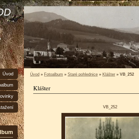
OD
,
Úvod
Úvod
»
Fotoalbum
»
Staré pohlednice
»
Klášter
»
VB_252
oalbum
Klášter
ovinky
VB_252
stažení
album