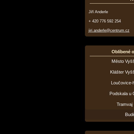
Jiří Anderle
+ 420 776 592 254
jiri.anderle@centrum.cz
Oblíbené 
Město Vyšš
Klášter Vyš
Loučovice-h
Podskala u 
Tramvaj
Budě