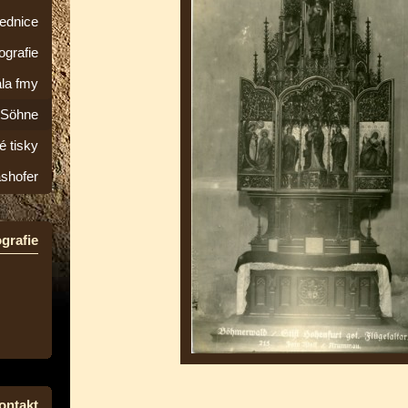
lednice
ografie
la fmy
&Söhne
é tisky
ashofer
grafie
ontakt