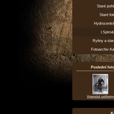
Staré poh
Staré fot
Hydrocentrá
I.Spiro
Rytiny a star
Fotoarchiv K
Poslední foto
Vojenské uniformy
K