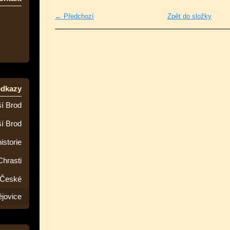
← Předchozí
Zpět do složky
odkazy
í Brod
ší Brod
istorie
Chrasti
 České
jovice