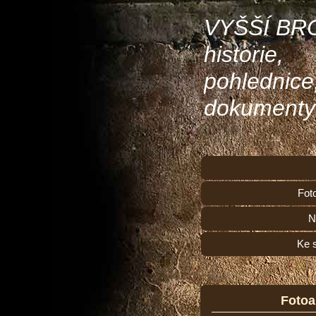
VYŠŠÍ BR
historie,
pohlednice
dokumenty
Fot
N
Ke 
Foto