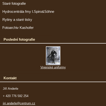
Staré fotografie
Hydrocentrála fmy I.Spiro&Söhne
Rytiny a staré tisky
Fotoarchiv Kashofer
Poslední fotografie
Vojenské uniformy
Kontakt
Jiří Anderle
+ 420 776 592 254
jiri.anderle@centrum.cz