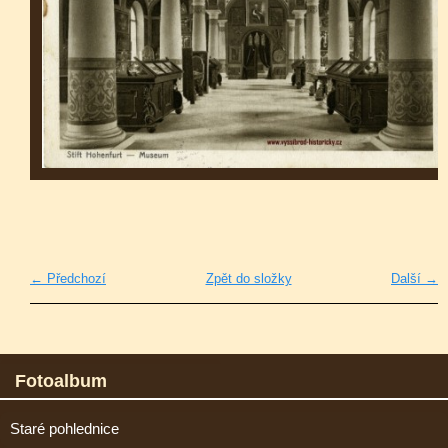
← Předchozí
Zpět do složky
Další →
Fotoalbum
Staré pohlednice