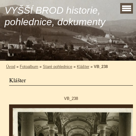
VYŠŠÍ BROD historie,
pohlednice, dokumenty
Úvod
»
Fotoalbum
»
Staré pohlednice
»
Klášter
»
VB_238
Klášter
VB_238