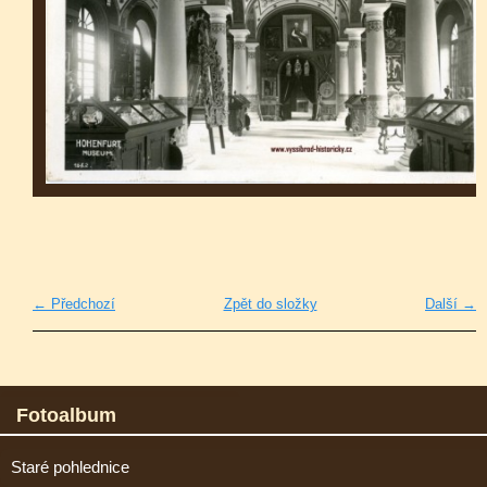
← Předchozí
Zpět do složky
Další →
Fotoalbum
Staré pohlednice