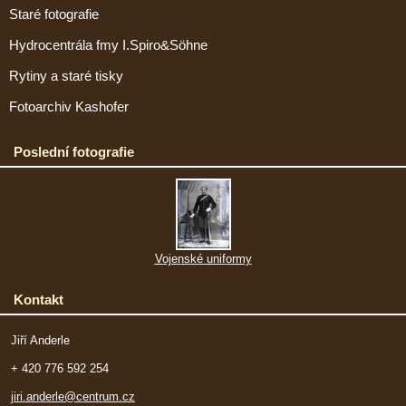
Staré fotografie
Hydrocentrála fmy I.Spiro&Söhne
Rytiny a staré tisky
Fotoarchiv Kashofer
Poslední fotografie
Vojenské uniformy
Kontakt
Jiří Anderle
+ 420 776 592 254
jiri.anderle@centrum.cz