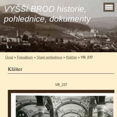
VYŠŠÍ BROD historie,
pohlednice, dokumenty
Úvod
»
Fotoalbum
»
Staré pohlednice
»
Klášter
»
VB_237
Klášter
VB_237