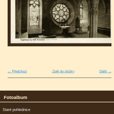
← Předchozí
Zpět do složky
Další →
Fotoalbum
Staré pohlednice