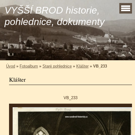
VYŠŠÍ BROD historie,
pohlednice, dokumenty
Úvod
»
Fotoalbum
»
Staré pohlednice
»
Klášter
»
VB_233
Klášter
VB_233