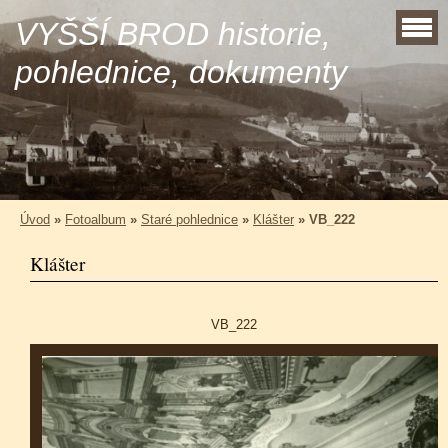
VYŠŠÍ BROD historie,
pohlednice, dokumenty
Úvod
»
Fotoalbum
»
Staré pohlednice
»
Klášter
»
VB_222
Klášter
VB_222