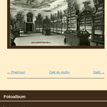
← Předchozí
Zpět do složky
Další →
Fotoalbum