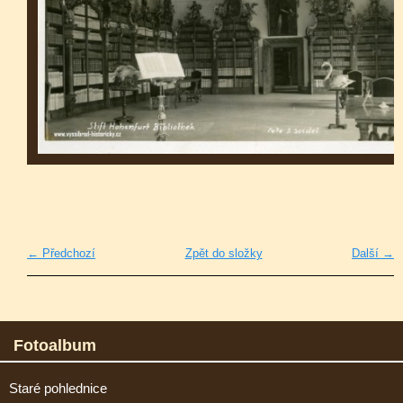
← Předchozí
Zpět do složky
Další →
Fotoalbum
Staré pohlednice