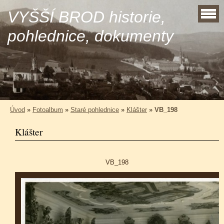
VYŠŠÍ BROD historie,
pohlednice, dokumenty
Úvod
»
Fotoalbum
»
Staré pohlednice
»
Klášter
»
VB_198
Klášter
VB_198