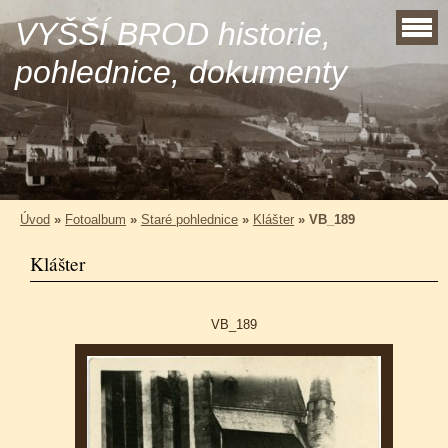
VYŠŠÍ BROD historie,
pohlednice, dokumenty
Úvod
»
Fotoalbum
»
Staré pohlednice
»
Klášter
»
VB_189
Klášter
VB_189