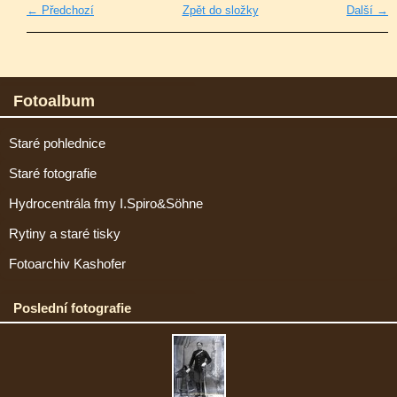
← Předchozí
Zpět do složky
Další →
Fotoalbum
Staré pohlednice
Staré fotografie
Hydrocentrála fmy I.Spiro&Söhne
Rytiny a staré tisky
Fotoarchiv Kashofer
Poslední fotografie