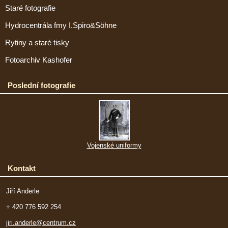
Staré fotografie
Hydrocentrála fmy I.Spiro&Söhne
Rytiny a staré tisky
Fotoarchiv Kashofer
Poslední fotografie
Vojenské uniformy
Kontakt
Jiří Anderle
+ 420 776 592 254
jiri.anderle@centrum.cz