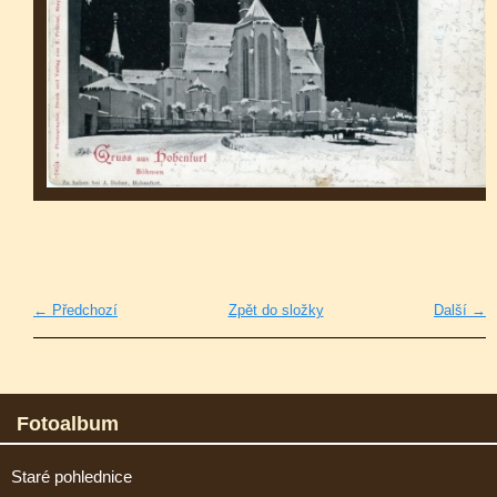
← Předchozí
Zpět do složky
Další →
Fotoalbum
Staré pohlednice