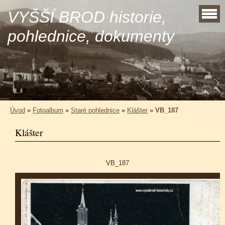
VYŠŠÍ BROD historie,
pohlednice, dokumenty
Úvod
»
Fotoalbum
»
Staré pohlednice
»
Klášter
»
VB_187
Klášter
VB_187