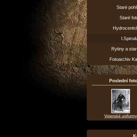
Staré poh
Staré fot
Hydrocentrá
I.Spiro
Rytiny a star
Fotoarchiv K
Poslední foto
Vojenské uniformy
K