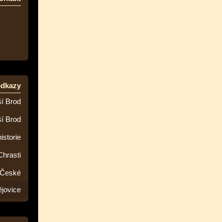
odkazy
í Brod
ší Brod
istorie
Chrasti
 České
jovice