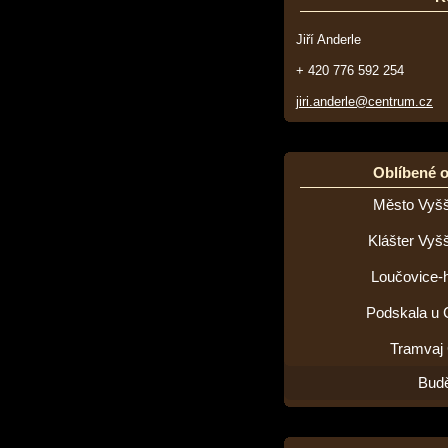
Jiří Anderle
+ 420 776 592 254
jiri.anderle@centrum.cz
Oblíbené 
Město Vyšš
Klášter Vyš
Loučovice-h
Podskala u 
Tramvaj
Budě