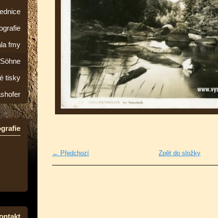
lednice
ografie
la fmy
&Söhne
é tisky
ashofer
grafie
← Předchozí
Zpět do složky
ontakt