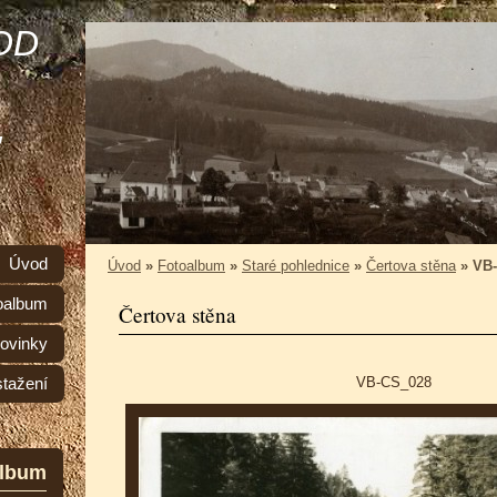
OD
,
Úvod
Úvod
»
Fotoalbum
»
Staré pohlednice
»
Čertova stěna
»
VB
oalbum
Čertova stěna
ovinky
VB-CS_028
stažení
album