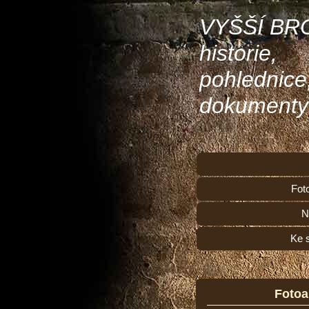
VYŠŠÍ BR
historie,
pohlednice
dokumenty
Fot
N
Ke 
Foto