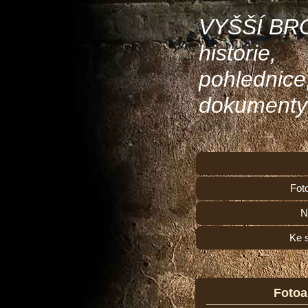
VYŠŠÍ BR
historie,
pohlednice
dokumenty
Fot
N
Ke 
Foto