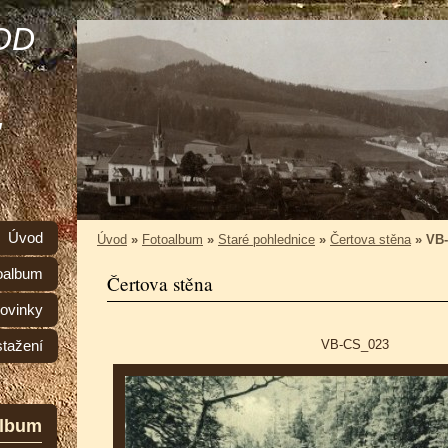
OD
,
Úvod
Úvod
»
Fotoalbum
»
Staré pohlednice
»
Čertova stěna
»
VB
oalbum
Čertova stěna
ovinky
VB-CS_023
stažení
album