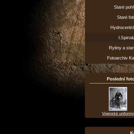
Staré poh
Staré fot
Hydrocentrá
I.Spiro
Rytiny a star
Fotoarchiv K
Poslední foto
Vojenské uniformy
K