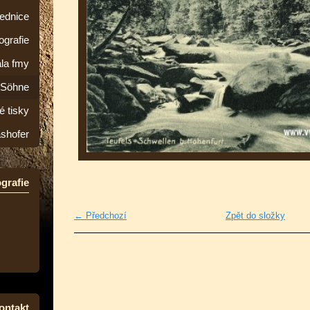
lednice
ografie
la fmy
&Söhne
é tisky
ashofer
grafie
← Předchozí
Zpět do složky
ontakt