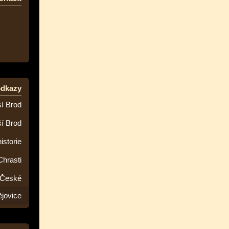
odkazy
í Brod
ší Brod
istorie
Chrasti
 České
jovice