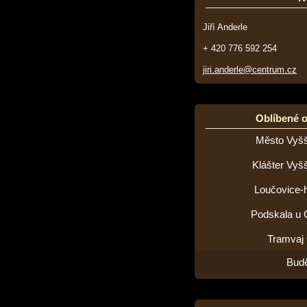
Jiří Anderle
+ 420 776 592 254
jiri.anderle@centrum.cz
Oblíbené 
Město Vyšš
Klášter Vyš
Loučovice-h
Podskala u 
Tramvaj
Budě