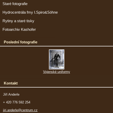
Staré fotografie
Hydrocentrála fmy I.Spiro&Söhne
Rytiny a staré tisky
Fotoarchiv Kashofer
Poslední fotografie
Vojenské uniformy
Kontakt
Jiří Anderle
+ 420 776 592 254
jiri.anderle@centrum.cz