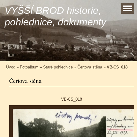
VYŠŠÍ BROD historie,
pohlednice, dokumenty
Úvod
»
Fotoalbum
»
Staré pohlednice
»
Čertova stěna
»
VB-CS_018
Čertova stěna
VB-CS_018