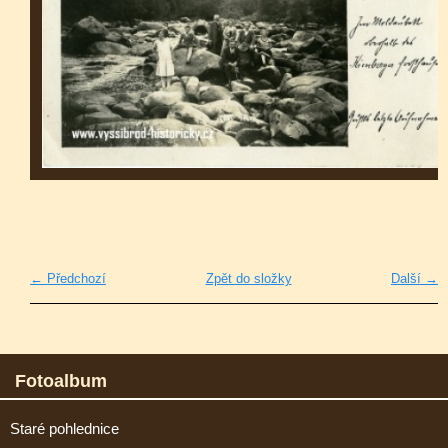
← Předchozí
Zpět do složky
Další →
Fotoalbum
Staré pohlednice