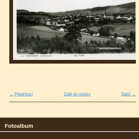
← Předchozí
Zpět do složky
Další →
Fotoalbum