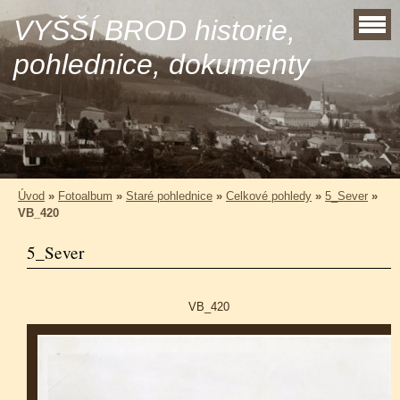
VYŠŠÍ BROD historie,
pohlednice, dokumenty
Úvod
»
Fotoalbum
»
Staré pohlednice
»
Celkové pohledy
»
5_Sever
»
VB_420
5_Sever
VB_420