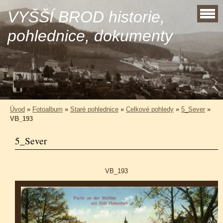
VYŠŠÍ BROD historie,
pohlednice, dokumenty
Úvod
»
Fotoalbum
»
Staré pohlednice
»
Celkové pohledy
»
5_Sever
»
VB_193
5_Sever
VB_193