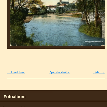
← Předchozí
Zpět do složky
Další →
Fotoalbum