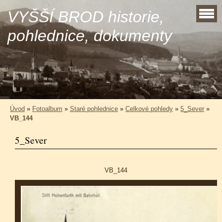
VYŠŠÍ BROD historie,
pohlednice, dokumenty
Úvod
»
Fotoalbum
»
Staré pohlednice
»
Celkové pohledy
»
5_Sever
»
VB_144
5_Sever
VB_144