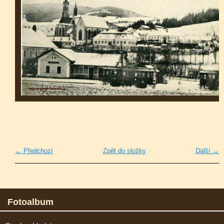
← Předchozí
Zpět do složky
Další →
Fotoalbum