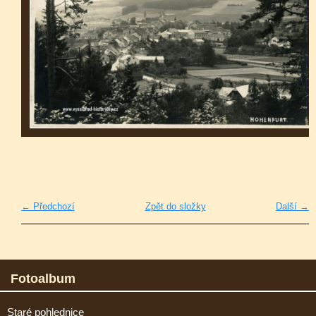
← Předchozí
Zpět do složky
Další →
Fotoalbum
Staré pohlednice