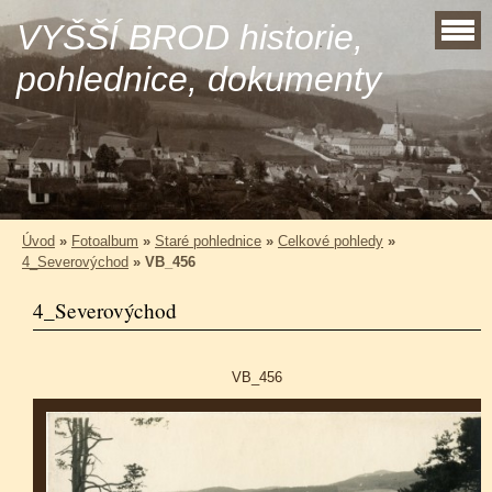
VYŠŠÍ BROD historie,
pohlednice, dokumenty
Úvod
»
Fotoalbum
»
Staré pohlednice
»
Celkové pohledy
»
4_Severovýchod
»
VB_456
4_Severovýchod
VB_456