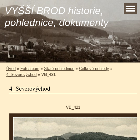
VYŠŠÍ BROD historie,
pohlednice, dokumenty
Úvod
»
Fotoalbum
»
Staré pohlednice
»
Celkové pohledy
»
4_Severovýchod
»
VB_421
4_Severovýchod
VB_421