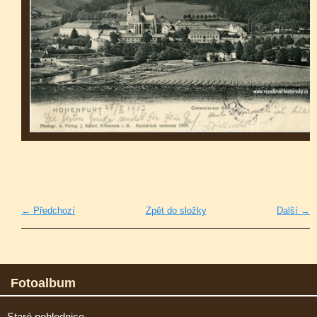
← Předchozí
Zpět do složky
Další →
Fotoalbum
Staré pohlednice