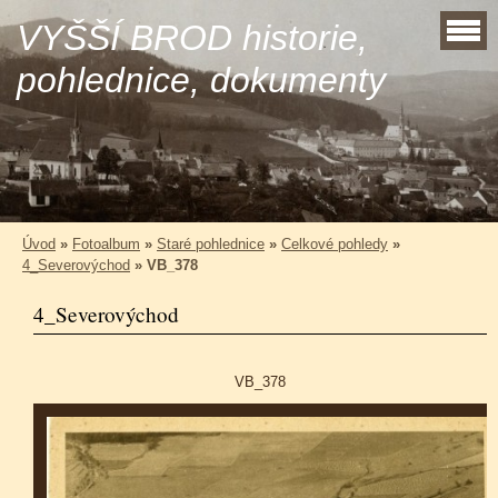
VYŠŠÍ BROD historie,
pohlednice, dokumenty
Úvod
»
Fotoalbum
»
Staré pohlednice
»
Celkové pohledy
»
4_Severovýchod
»
VB_378
4_Severovýchod
VB_378