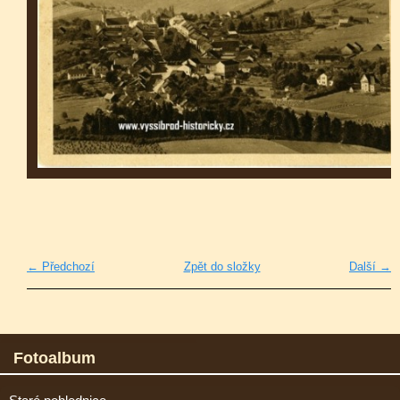
← Předchozí
Zpět do složky
Další →
Fotoalbum