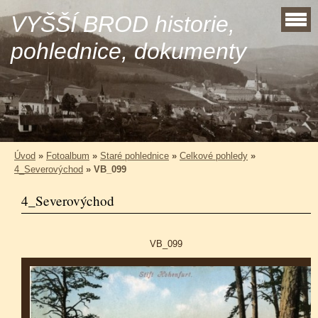
VYŠŠÍ BROD historie,
pohlednice, dokumenty
Úvod
»
Fotoalbum
»
Staré pohlednice
»
Celkové pohledy
»
4_Severovýchod
»
VB_099
4_Severovýchod
VB_099