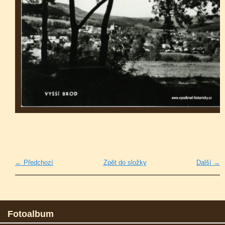
← Předchozí
Zpět do složky
Další →
Fotoalbum