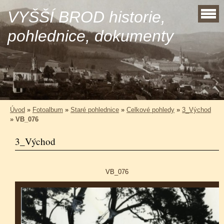
VYŠŠÍ BROD historie,
pohlednice, dokumenty
Úvod
»
Fotoalbum
»
Staré pohlednice
»
Celkové pohledy
»
3_Východ
»
VB_076
3_Východ
VB_076