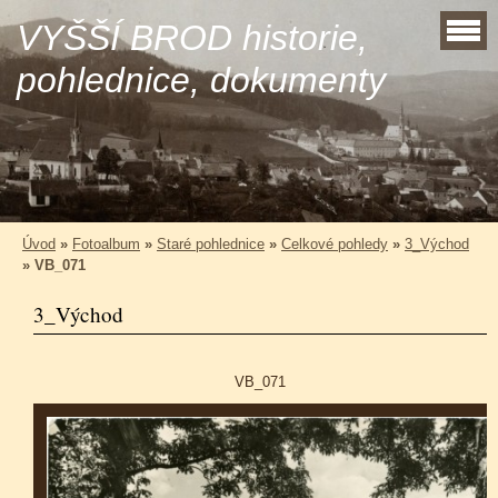
VYŠŠÍ BROD historie,
pohlednice, dokumenty
Úvod
»
Fotoalbum
»
Staré pohlednice
»
Celkové pohledy
»
3_Východ
»
VB_071
3_Východ
VB_071