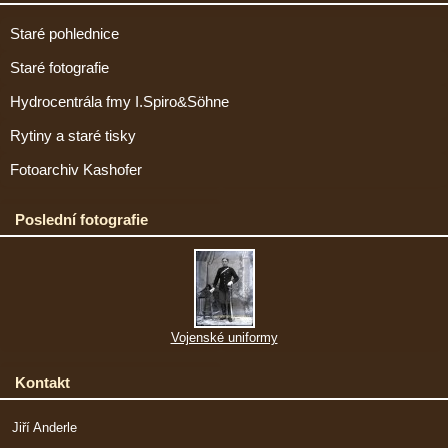
Staré pohlednice
Staré fotografie
Hydrocentrála fmy I.Spiro&Söhne
Rytiny a staré tisky
Fotoarchiv Kashofer
Poslední fotografie
Vojenské uniformy
Kontakt
Jiří Anderle