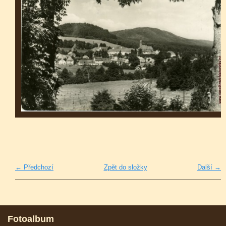
← Předchozí
Zpět do složky
Další →
Fotoalbum