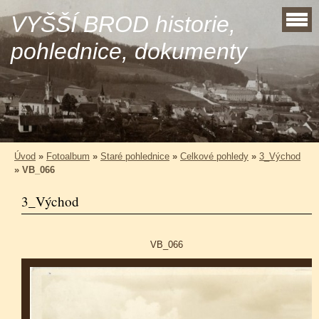
VYŠŠÍ BROD historie,
pohlednice, dokumenty
Úvod
»
Fotoalbum
»
Staré pohlednice
»
Celkové pohledy
»
3_Východ
»
VB_066
3_Východ
VB_066