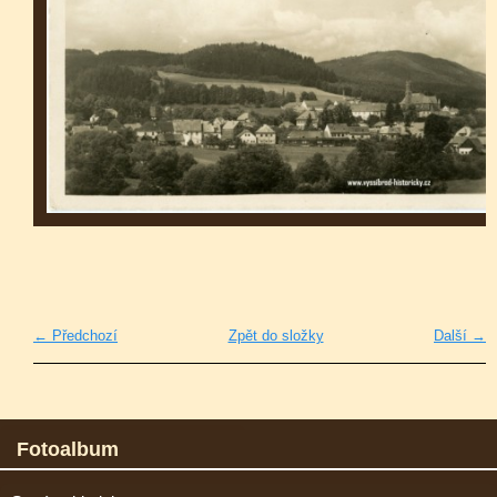
← Předchozí
Zpět do složky
Další →
Fotoalbum