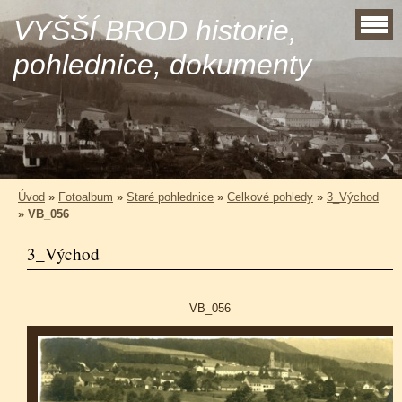
VYŠŠÍ BROD historie,
pohlednice, dokumenty
Úvod
»
Fotoalbum
»
Staré pohlednice
»
Celkové pohledy
»
3_Východ
»
VB_056
3_Východ
VB_056