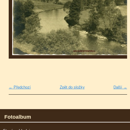
← Předchozí
Zpět do složky
Další →
Fotoalbum