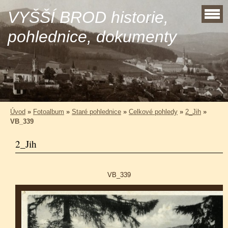
VYŠŠÍ BROD historie,
pohlednice, dokumenty
Úvod
»
Fotoalbum
»
Staré pohlednice
»
Celkové pohledy
»
2_Jih
»
VB_339
2_Jih
VB_339