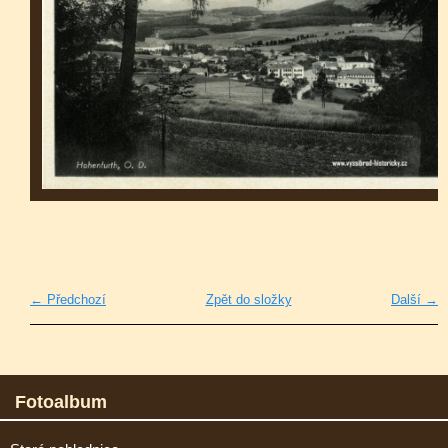
← Předchozí
Zpět do složky
Další →
Fotoalbum