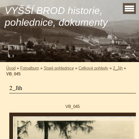
VYŠŠÍ BROD historie,
pohlednice, dokumenty
Úvod
»
Fotoalbum
»
Staré pohlednice
»
Celkové pohledy
»
2_Jih
»
VB_045
2_Jih
VB_045