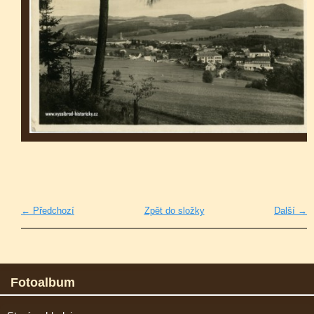
← Předchozí
Zpět do složky
Další →
Fotoalbum