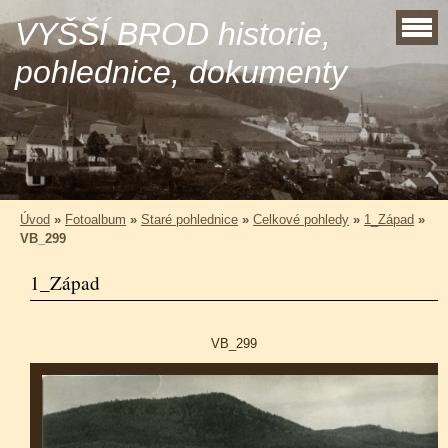
VYŠŠÍ BROD historie,
pohlednice, dokumenty
Úvod
»
Fotoalbum
»
Staré pohlednice
»
Celkové pohledy
»
1_Západ
»
VB_299
1_Západ
VB_299