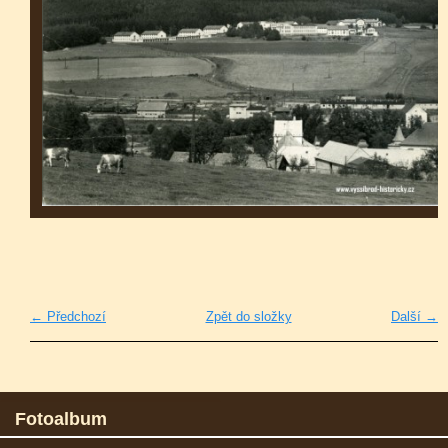
← Předchozí
Zpět do složky
Další →
Fotoalbum