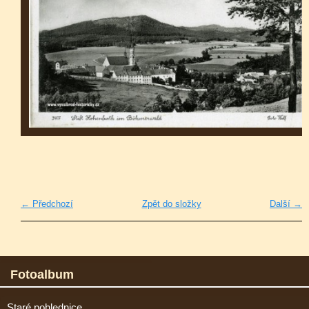
← Předchozí
Zpět do složky
Další →
Fotoalbum
Staré pohlednice