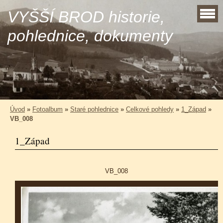
VYŠŠÍ BROD historie,
pohlednice, dokumenty
Úvod
»
Fotoalbum
»
Staré pohlednice
»
Celkové pohledy
»
1_Západ
»
VB_008
1_Západ
VB_008