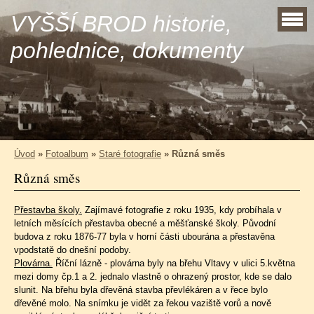
VYŠŠÍ BROD historie,
pohlednice, dokumenty
Úvod
»
Fotoalbum
»
Staré fotografie
»
Různá směs
Různá směs
Přestavba školy.
Zajímavé fotografie z roku 1935, kdy probíhala v
letních měsících přestavba obecné a měšťanské školy. Původní
budova z roku 1876-77 byla v horní části ubourána a přestavěna
vpodstatě do dnešní podoby.
Plovárna.
Říční lázně - plovárna byly na břehu Vltavy v ulici 5.května
mezi domy čp.1 a 2. jednalo vlastně o ohrazený prostor, kde se dalo
slunit. Na břehu byla dřevěná stavba převlékáren a v řece bylo
dřevěné molo. Na snímku je vidět za řekou vaziště vorů a nově