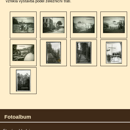
vzniklá výstavba podél železniční trati.
Fotoalbum