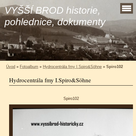
VYŠŠÍ BROD historie,
pohlednice, dokumenty
Úvod
»
Fotoalbum
»
Hydrocentrála fmy I.Spiro&Söhne
»
Spiro102
Hydrocentrála fmy I.Spiro&Söhne
Spiro102