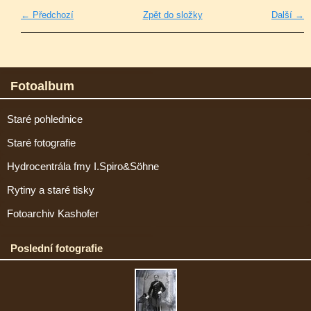
← Předchozí
Zpět do složky
Další →
Fotoalbum
Staré pohlednice
Staré fotografie
Hydrocentrála fmy I.Spiro&Söhne
Rytiny a staré tisky
Fotoarchiv Kashofer
Poslední fotografie